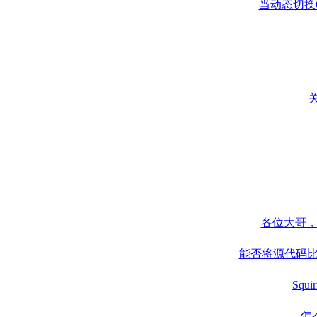
当动态切换Q
关
各位大哥，
能否将源代码比
Squ
怎