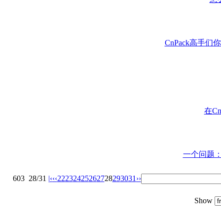
CnPack高手们
在Cn
一个问题
603
28/31
|‹
‹‹
22
23
24
25
26
27
28
29
30
31
››
Show