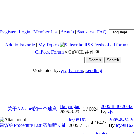
Register
|
Login
|
Member List
|
Search
|
Statistics
|
FAQ
Add to Favorite
|
My Topics
CnPack Forum
» CnVCL 组件包
Moderated by:
zjy
,
Passion
,
kendling
Hanyingan
2005-8-30 20:42
关于AAlabel的一个建意
1 /
6024
2005-8-29
By
zjy
lcy98162
2005-8-24 2
4 /
6423
建议给Procedure Listi添加新功能
2005-7-13
By
lcy98162
hiscaler