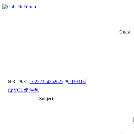
Guest:
603
28/31
|‹
‹‹
22
23
24
25
26
27
28
29
30
31
››
CnVCL 组件包
Subject