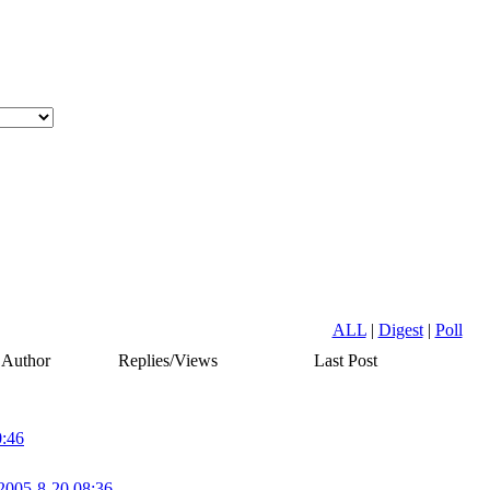
ALL
|
Digest
|
Poll
Author
Replies/Views
Last Post
0:46
2005-8-20 08:36