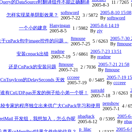
uery的DataSource时翻译组件不能正确翻译
11 /
7265
2005-8-3
softsword
2005-8-10 15:08
怎样实现菜单阴影效果？
3 /
5872
2005-7-22
By
softsword
Hanyingan
2005-8-6 14:19
一个小的建意
1 /
5982
2005-8-5
By
zjy
ftmouse
2005-7-30 
于cnPack包中image控件的问题，
5 /
6263
2005-7-25
By
ftmouse
readme
2005-7-23 13:51
安装cnpack出错
5 /
6861
2005-7-19
By
readme
ftmouse
2005-7-21 21:58
还是CnPack的安装问题
2 /
7036
2005-7-21
By
ftmouse
ccceee
2005-7-19 15
CnTrayIcon的DelaySeconds 无效
0 /
5485
2005-7-19
By
ccceee
sunxdd
谁有CnUDP.pas开发的例子给小弟一个呀！
3 /
6263
2005-7-18
penshow
较专家的程序独立出来供广大CnPack学习和使用
4 /
6
2005-7-1
nbadjack
2005-6-
irrelMail 开发组，我想加入，怎么办呢
0 /
5395
2005-6-12
By
nba
p_lilac
2005-6-
么查看cnMemProf结果文件中的信息？
1 /
5327