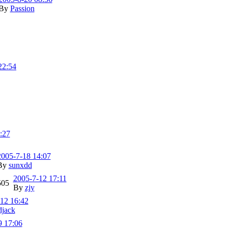
By
Passion
22:54
:27
2005-7-18 14:07
By
sunxdd
2005-7-12 17:11
505
By
zjy
12 16:42
djack
9 17:06