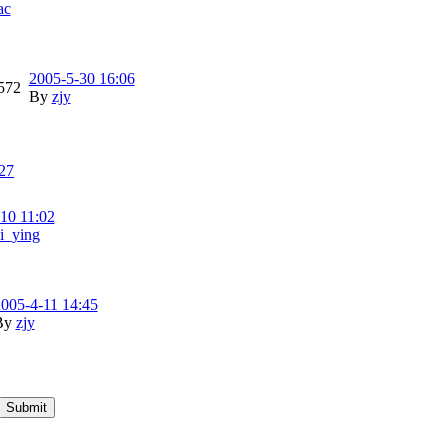
ac
2005-5-30 16:06
572
By
zjy
27
10 11:02
i_ying
005-4-11 14:45
By
zjy