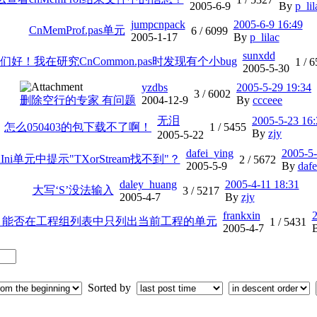
2005-6-9
By
p_lil
jumpcnpack
2005-6-9 16:49
CnMemProf.pas单元
6 /
6099
2005-1-17
By
p_lilac
sunxdd
你们好！我在研究CnCommon.pas时发现有个小bug
1 /
6
2005-5-30
yzdbs
2005-5-29 19:34
3 /
6002
删除空行的专家 有问题
2004-12-9
By
ccceee
无泪
2005-5-23 16:
怎么050403的包下载不了啊！
1 /
5455
By
zjy
2005-5-22
dafei_ying
2005-5-
Ini单元中提示"TXorStream找不到"？
2 /
5672
2005-5-9
By
dafe
daley_huang
2005-4-11 18:31
大写‘S’没法输入
3 /
5217
2005-4-7
By
zjy
frankxin
2
：能否在工程组列表中只列出当前工程的单元
1 /
5431
2005-4-7
Sorted by