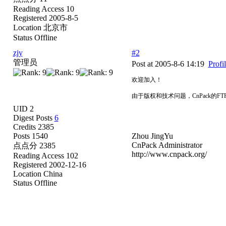
Reading Access 10
Registered 2005-8-5
Location 北京市
Status Offline
zjy
#2
管理员
Post at 2005-8-6 14:19
Profi
欢迎加入！
由于版权和技术问题，CnPack的
UID 2
Digest Posts
6
Credits 2385
Posts 1540
Zhou JingYu
CnPack Administrator
点点分 2385
http://www.cnpack.org/
Reading Access 102
Registered 2002-12-16
Location China
Status Offline