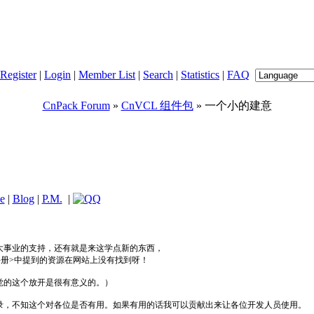
Register
|
Login
|
Member List
|
Search
|
Statistics
|
FAQ
CnPack Forum
»
CnVCL 组件包
» 一个小的建意
le
|
Blog
|
P.M.
|
大事业的支持，还有就是来这学点新的东西，
员手册>中提到的资源在网站上没有找到呀！
觉的这个放开是很有意义的。）
录，不知这个对各位是否有用。如果有用的话我可以贡献出来让各位开发人员使用。