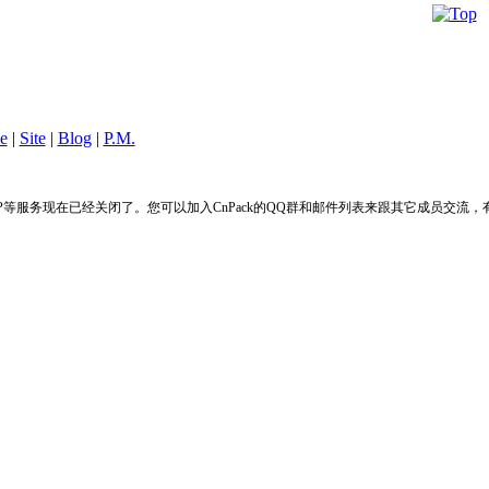
le
|
Site
|
Blog
|
P.M.
FTP等服务现在已经关闭了。您可以加入CnPack的QQ群和邮件列表来跟其它成员交流