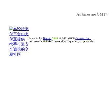
All times are GMT++
Powered by
Discuz!
5.0.0
© 2001-2006
Comsenz Inc.
Processed in 0.008728 second(s), 7 queries , Gzip enabled