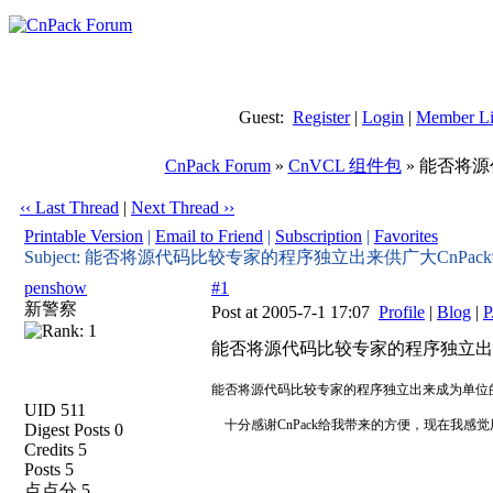
Guest:
Register
|
Login
|
Member Li
CnPack Forum
»
CnVCL 组件包
» 能否将
‹‹ Last Thread
|
Next Thread ››
Printable Version
|
Email to Friend
|
Subscription
|
Favorites
Subject: 能否将源代码比较专家的程序独立出来供广大CnPa
penshow
#1
新警察
Post at 2005-7-1 17:07
Profile
|
Blog
|
P
能否将源代码比较专家的程序独立出来
能否将源代码比较专家的程序独立出来成为单位的Delph
UID 511
十分感谢CnPack给我带来的方便，现在我感觉
Digest Posts 0
Credits 5
Posts 5
点点分 5