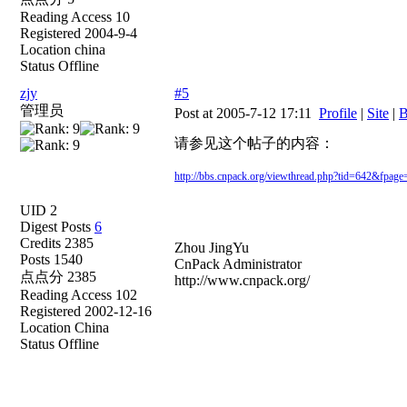
Reading Access 10
Registered 2004-9-4
Location china
Status Offline
zjy
#5
管理员
Post at 2005-7-12 17:11
Profile
|
Site
|
B
请参见这个帖子的内容：
http://bbs.cnpack.org/viewthread.php?tid=642&fpage
UID 2
Digest Posts
6
Credits 2385
Zhou JingYu
Posts 1540
CnPack Administrator
点点分 2385
http://www.cnpack.org/
Reading Access 102
Registered 2002-12-16
Location China
Status Offline