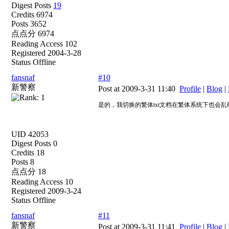
Digest Posts
19
Credits 6974
Posts 3652
点点分 6974
Reading Access 102
Registered 2004-3-28
Status Offline
fansnaf
#10
新警察
Post at 2009-3-31 11:40
Profile
|
Blog
|
是的，我切换的繁体txt文档在繁体系统下也会
UID 42053
Digest Posts 0
Credits 18
Posts 8
点点分 18
Reading Access 10
Registered 2009-3-24
Status Offline
fansnaf
#11
新警察
Post at 2009-3-31 11:41
Profile
|
Blog
|