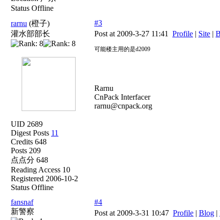
Status Offline
#3
rarnu
(橙子)
灌水部部长
Post at 2009-3-27 11:41
Profile
|
Site
|
B
可能楼主用的是d2009
Rarnu
CnPack Interfacer
rarnu@cnpack.org
UID 2689
Digest Posts
11
Credits 648
Posts 209
点点分 648
Reading Access 10
Registered 2006-10-2
Status Offline
fansnaf
#4
新警察
Post at 2009-3-31 10:47
Profile
|
Blog
|