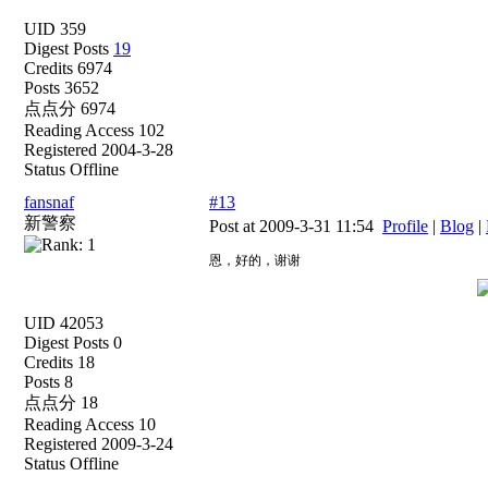
UID 359
Digest Posts
19
Credits 6974
Posts 3652
点点分 6974
Reading Access 102
Registered 2004-3-28
Status Offline
fansnaf
#13
新警察
Post at 2009-3-31 11:54
Profile
|
Blog
|
恩，好的，谢谢
UID 42053
Digest Posts 0
Credits 18
Posts 8
点点分 18
Reading Access 10
Registered 2009-3-24
Status Offline