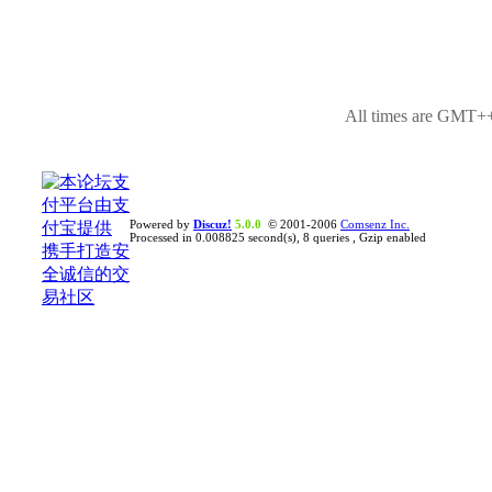
All times are GMT++
Powered by
Discuz!
5.0.0
© 2001-2006
Comsenz Inc.
Processed in 0.008825 second(s), 8 queries , Gzip enabled