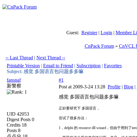
Guest:
Register
|
Login
|
Member Li
CnPack Forum
»
CnVCL
‹‹ Last Thread
|
Next Thread ››
Printable Version
|
Email to Friend
|
Subscription
|
Favorites
Subject: 感觉 多国语言包问题多多嘛
fansnaf
#1
新警察
Post at 2009-3-24 13:28
Profile
|
Blog
|
感觉 多国语言包问题多多嘛
正好要研究下 多国语言，
UID 42053
尝试了很多办法：
Digest Posts 0
Credits 18
1，delphi 的 resource dll wizard，但由于用到了
Posts 8
点点分 18