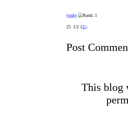
yxsky
25
1/2
1
2
››
Post Commen
This blog 
perm