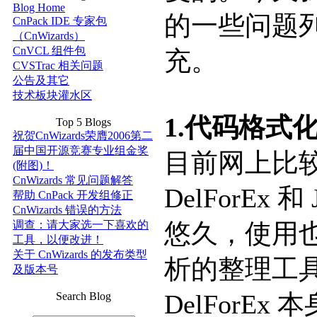
Blog Home
的一些问题
CnPack IDE 专家包
（CnWizards）
CnVCL 组件包
充。
CVSTrac 相关问题
公告及其它
技术板块灌水区
1.代码格式
Top 5 Blogs
祝贺CnWizards荣膺2006第二
届中国开源竞赛专业组金奖
目前网上比
(附图)！
CnWizards 常见问题解答
DelForEx 和
帮助 CnPack 开发组修正
CnWizards 错误的方法
调查：请大家选一下喜欢的
悠久，使用
工具，以便改进！
关于 CnWizards 的发布类型
析的整理工具，
及版本号
DelForEx
Search Blog