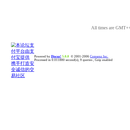
All times are GMT++
Powered by
Discuz!
5.0.0
© 2001-2006
Comsenz Inc.
Processed in 0.011880 second(s), 9 queries , Gzip enabled