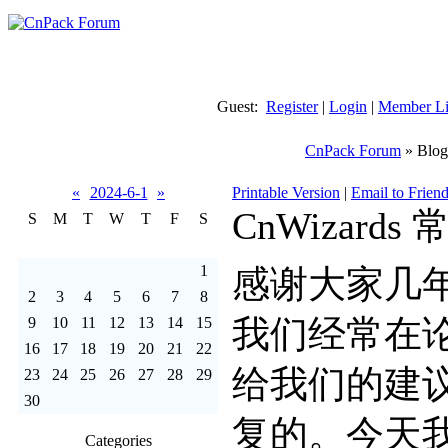
Guest:
Register
|
Login
|
Member Li
CnPack Forum
» Blog
«
2024-6-1
»
Printable Version
|
Email to Frien
CnWizard
S
M
T
W
T
F
S
1
感谢大家几年来
2
3
4
5
6
7
8
我们经常在
9
10
11
12
13
14
15
16
17
18
19
20
21
22
给我们的建
23
24
25
26
27
28
29
30
复的。今天
Categories