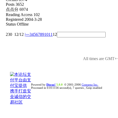
Posts 3652
点点分 6974
Reading Access 102
Registered 2004-3-28
Status Offline
230
12/12
|‹
‹‹
3
4
5
6
7
8
9
10
11
12
All times are GMT++
Powered by
Discuz!
5.0.0
© 2001-2006
Comsenz Inc.
Processed in 0.011156 second(s), 7 queries , Gzip enabled