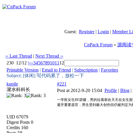
Guest:
Register
|
Login
|
Member Li
CnPack Forum
»
源阅读
‹‹ Last Thread
|
Next Thread ››
230
12/12
|‹
‹‹
3
4
5
6
7
8
9
10
11
12
Printable Version
|
Email to Friend
|
Subscription
|
Favorites
Subject: [休闲] 写代码累了，放松一下
kupile
#221
灌水科科长
Post at 2012-9-20 15:04
Profile
|
Blog
|
一学医女生BF辟腿，男的拉着新欢天天在女生
避开重要器官，男生受到极大创伤但仍被判定为
UID 67079
Digest Posts 0
Credits 160
Posts 58