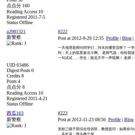
点点分 160
Reading Access 10
Registered 2011-7-5
Status Offline
a2981321
#222
新警察
Post at 2012-9-29 12:35
Profile
|
Blog
|
一天地理老师问同学们，河水向哪里流呀？ 一学
到：天上的星星参北斗啊。 老师气急：你给我滚出
一句试试 ….. 学生：路见不平一声吼啊！ 老师
UID 63486
Digest Posts 0
Credits 8
Posts 4
点点分 8
Reading Access 10
Registered 2011-4-21
Status Offline
#223
西瓜163
新警察
Post at 2012-11-23 08:56
Profile
|
Blog
党校三级干部综合培训班，教授提问：如果你与
县长说：我去撒个尿。