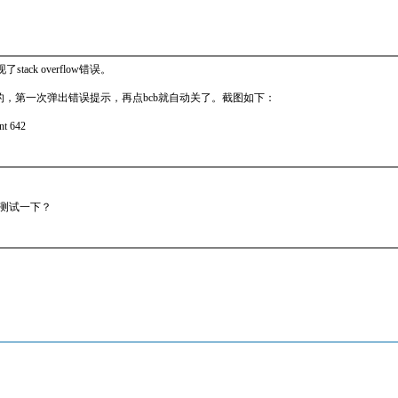
ack overflow错误。
ts出现的，第一次弹出错误提示，再点bcb就自动关了。截图如下：
nt 642
本测试一下？