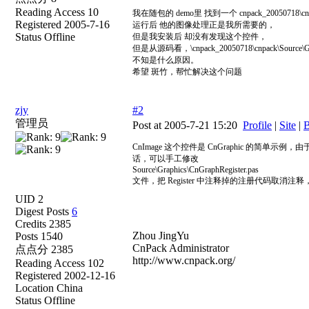
Reading Access 10
我在随包的 demo里 找到一个 cnpack_20050718\cnpack
Registered 2005-7-16
运行后 他的图像处理正是我所需要的，
Status Offline
但是我安装后 却没有发现这个控件，
但是从源码看，\cnpack_20050718\cnpack\Sourc
不知是什么原因。
希望 斑竹，帮忙解决这个问题
zjy
#2
管理员
Post at 2005-7-21 15:20
Profile
|
Site
|
B
CnImage 这个控件是 CnGraphic 的简
话，可以手工修改
Source\Graphics\CnGraphRegister.pas
文件，把 Register 中注释掉的注册代码取消
UID 2
Digest Posts
6
Credits 2385
Zhou JingYu
Posts 1540
CnPack Administrator
点点分 2385
http://www.cnpack.org/
Reading Access 102
Registered 2002-12-16
Location China
Status Offline