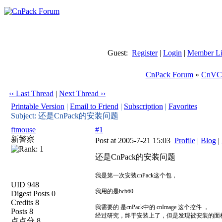
Guest:
Register
|
Login
|
Member Li
CnPack Forum
»
CnV
‹‹ Last Thread
|
Next Thread ››
Printable Version
|
Email to Friend
|
Subscription
|
Favorites
Subject: 还是CnPack的安装问题
ftmouse
#1
新警察
Post at 2005-7-21 15:03
Profile
|
Blog
|
还是CnPack的安装问题
我是第一次安装cnPack这个包，
UID 948
我用的是bcb60
Digest Posts 0
Credits 8
我需要的 是cnPack中的 cnImage 这个控件 ，
Posts 8
经过研究，终于安装上了，但是发现被安装的面板上并
点点分 8