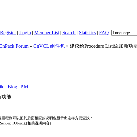
Register
|
Login
|
Member List
|
Search
|
Statistics
|
FAQ
CnPack Forum
»
CnVCL 组件包
» 建议给Procedure Listi添加新功
ile
|
Blog
|
P.M.
加新功能
Listi查看程例可以把其后面相应的说明也显示出这样方便查找：
ck(Sender: TObject);{相关说明内容}