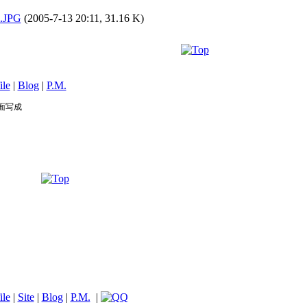
JPG
(2005-7-13 20:11, 31.16 K)
ile
|
Blog
|
P.M.
面写成
ile
|
Site
|
Blog
|
P.M.
|