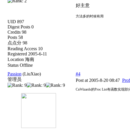
好主意
方法多的时候有用
UID 897
Digest Posts 0
Credits 98
Posts 58
点点分 98
Reading Access 10
Registered 2005-6-11
Location 海南
Status Offline
Passion
(LiuXiao)
#4
管理员
Post at 2005-8-20 08:47
Prof
CnWizards的Proc List有