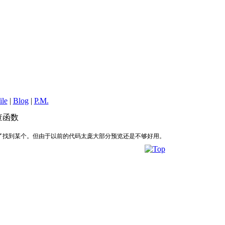
ile
|
Blog
|
P.M.
查函数
了找到某个。但由于以前的代码太庞大部分预览还是不够好用。