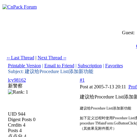
Guest:
‹‹ Last Thread
|
Next Thread ››
Printable Version
|
Email to Friend
|
Subscription
|
Favorites
Subject: 建议给Procedure Listi添加新功能
lcy98162
#1
新警察
Post at 2005-7-13 20:11
Prof
建议给Procedure Listi添
建议给Procedure Listi添加新功能
UID 944
如下定义过程时使用Procedure 
Digest Posts 0
procedure TMainForm.GoButtonCli
Credits 4
（其效果见附件图片）
Posts 4
点点分 4