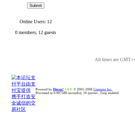
Online Users: 12
0
members,
12
guests
All times are GMT++
Powered by
Discuz!
5.0.0
© 2001-2006
Comsenz Inc.
Processed in 0.007580 second(s), 10 queries , Gzip enabled