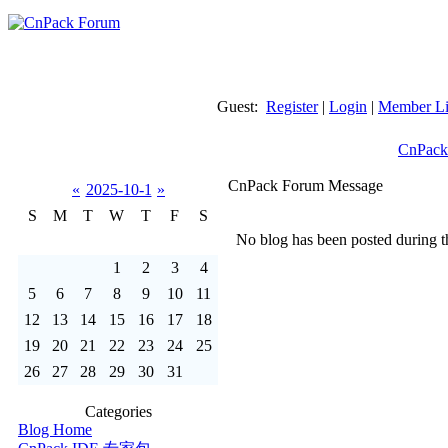
Guest:
Register
|
Login
|
Member Li
CnPack
CnPack Forum Message
«
2025-10-1
»
S
M
T
W
T
F
S
No blog has been posted during th
1
2
3
4
5
6
7
8
9
10
11
12
13
14
15
16
17
18
19
20
21
22
23
24
25
26
27
28
29
30
31
Categories
Blog Home