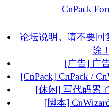
CnPack Fo
论坛说明。请不要回
除
[广告] 
[CnPack] CnPack /
[休闲] 写代码
[脚本] CnWiza